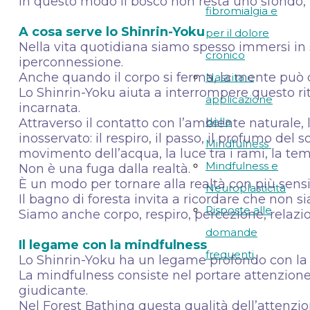
In questo modo il bosco non resta uno sfondo, 
fibromialgia e
A cosa serve lo Shinrin-Yoku
per il dolore
Nella vita quotidiana siamo spesso immersi in sti
cronico
iperconnessione.
Anche quando il corpo si ferma, la mente può 
Nascita e
Lo Shinrin-Yoku aiuta a interrompere questo r
applicazione
incarnata.
della
Attraverso il contatto con l’ambiente naturale
inosservato: il respiro, il passo, il profumo del s
Mindfulness
movimento dell’acqua, la luce tra i rami, la tem
Mindfulness e
Non è una fuga dalla realtà.
È un modo per tornare alla realtà con più sensi
Neuroplasticità
Il bagno di foresta invita a ricordare che non s
Risposte alle
Siamo anche corpo, respiro, percezione, relaz
domande
Il legame con la mindfulness
frequenti
Lo Shinrin-Yoku ha un legame profondo con la
La mindfulness consiste nel portare attenzion
giudicante.
Nel Forest Bathing questa qualità dell’attenzi