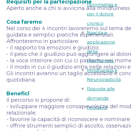
Requisiti per la partecipazione
fibromialgia e
Aperto anche a chi si avvicina alla mindfulness 
per il dolore
Cosa faremo
cronico
Nel corso dei 4 incontri lavoreremo sul tema de
Nascita e
guidata e semplici pratiche esperienziali.
Affronteremo in particolare:
applicazione
- il rapporto tra emozioni e giudizio;
della
- il peso che il giudizio può aggiungere al dolore
- la voce interiore con cui ci parliamo nei moment
Mindfulness
- il modo in cui il giudizio entra nelle relazioni
Mindfulness e
Gli incontri avranno un taglio accessibile e con
quotidiana.
Neuroplasticità
Risposte alle
Benefici
domande
Il percorso si propone di:
- sviluppare maggiore consapevolezza del modo 
frequenti
relazionale;
- favorire la capacità di riconoscere e nominare 
- offrire strumenti semplici di ascolto, osserva