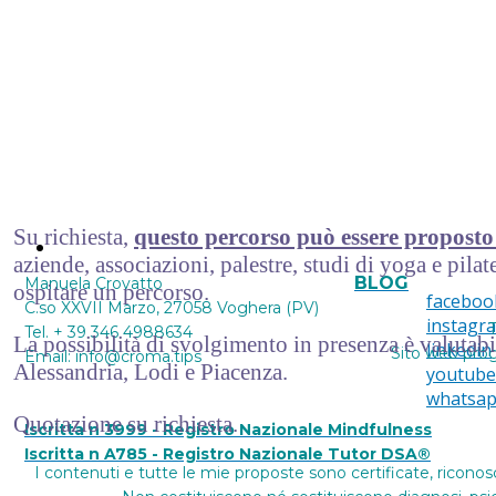
Su richiesta,
questo percorso può essere proposto
Contattami
aziende, associazioni, palestre, studi di yoga e pilate
BLOG
Manuela Crovatto
ospitare un percorso.
faceboo
C.so XXVII Marzo, 27058 Voghera (PV)
instagr
T
Tel. + 39 346 4988634
La possibilità di svolgimento in presenza è valutab
linkedin
Sito web pro
Email: info@croma.tips
Alessandria, Lodi e Piacenza.
youtube
whatsa
Quotazione su richiesta.
Iscritta n 3999 - Registro Nazionale Mindfulness
Iscritta n A785 - Registro Nazionale Tutor DSA®
I contenuti e tutte le mie proposte sono certificate, riconos