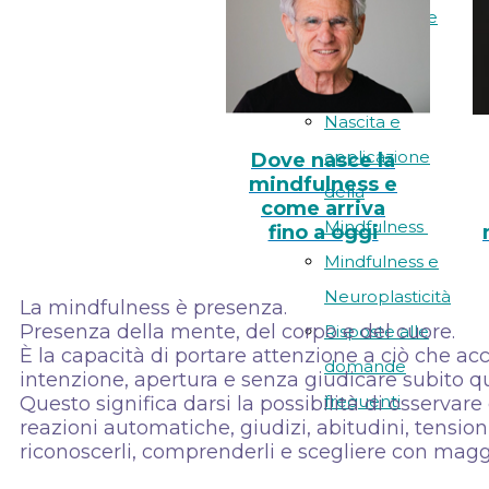
fibromialgia e
per il dolore
cronico
Nascita e
applicazione
Dove nasce la
mindfulness e
della
come arriva
Mindfulness
fino a oggi
Mindfulness e
Neuroplasticità
La mindfulness è presenza.
Presenza della mente, del corpo e del cuore.
Risposte alle
È la capacità di portare attenzione a ciò che a
domande
intenzione, apertura e senza giudicare subito q
frequenti
Questo significa darsi la possibilità di osservar
reazioni automatiche, giudizi, abitudini, tension
riconoscerli, comprenderli e scegliere con ma