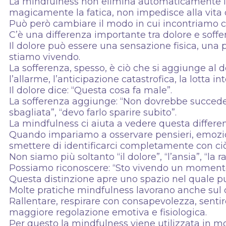
La mindfulness non elimina automaticamente il d
magicamente la fatica, non impedisce alla vita
Può però cambiare il modo in cui incontriamo c
C’è una differenza importante tra dolore e soff
Il dolore può essere una sensazione fisica, una 
stiamo vivendo.
La sofferenza, spesso, è ciò che si aggiunge al do
l’allarme, l’anticipazione catastrofica, la lotta in
Il dolore dice: “Questa cosa fa male”.
La sofferenza aggiunge: “Non dovrebbe succedere
sbagliata”, “devo farlo sparire subito”.
La mindfulness ci aiuta a vedere questa differe
Quando impariamo a osservare pensieri, emozi
smettere di identificarci completamente con ci
Non siamo più soltanto “il dolore”, “l’ansia”, “la r
Possiamo riconoscere: “Sto vivendo un momento di
Questa distinzione apre uno spazio nel quale pu
Molte pratiche mindfulness lavorano anche sul c
Rallentare, respirare con consapevolezza, sentir
maggiore regolazione emotiva e fisiologica.
Per questo la mindfulness viene utilizzata in molti