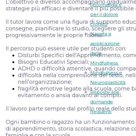
L’obiettivo è diverso: accompagnarlo gradualme
fibromialgia e
strategie più efficaci e diventare il più possibi
per il dolore
Il tutor lavora come una figura di supporto educ
cronico
consegne, pianificare lo studio, scegliere gli st
Nascita e
progressivamente le proprie risorse.
applicazione
Il percorso può essere utile per studenti con:
della
Disturbi Specifici dell’Apprendimento, come d
Bisogni Educativi Speciali;
Mindfulness
ADHD o difficoltà attentive, quando compati
Mindfulness e
difficoltà nella comprensione del testo, nell
nell’organizzazione;
Neuroplasticità
fragilità emotive legate alla scuola, come 
Risposte alle
evitamento o ansia davanti ai compiti.
domande
Il lavoro parte sempre dal profilo reale dello stu
frequenti
Ogni bambino o ragazzo ha un funzionamento dive
di apprendimento, storia scolastica, relazione co
famiglia e con la scuola.