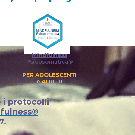
her": { "@id": "https://www.croma.tips/manuela-crovatto" },
resenza anche a scuola o in azienda" }, { "@type":
Autogeno e Consapevolezza Emotiva Pavia", "url":
kedin.com/in/manuelacrovatto",
onalemindfulness.it/professionista/manuela-crovatto",
00Q", "https://podcasts.apple.com/us/podcast/senza-
onsapevolezza Emotiva per bambini, adolescenti, adulti |
Mindfulness
Psicosomatica®
PER ADOLESCENTI
e ADULTI
i protocolli
dfulness®
7.