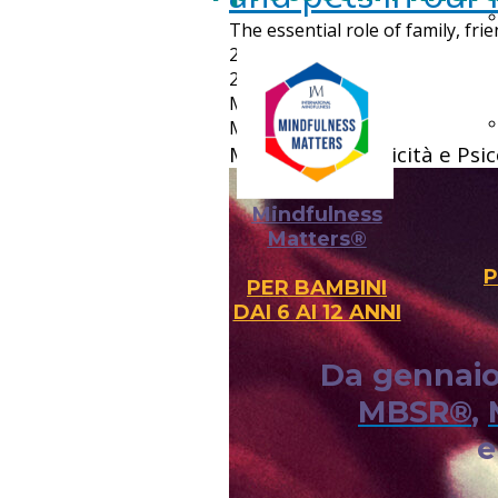
"https://www.croma.tips/", "name": "https://www.croma.tips/",
"description": "Mindfulness, Training Autogeno e Consapevole
The essential role of family, frie
"Organization", "@id": "https://www.croma.tips", "name": "
2025-02-14 14:09
"https://www.croma.tips/", "founder": { "@id": "https://www.
2025-02-14 14:09
"https://www.instagram.com/croma.tips", "https://www.face
Manuela Crovatto
"https://www.manuelacrovatto.it", "https://open.spotify
Manuela Crovatto
istruzioni/id1894671893", "https://www.youtube.com/@cromat
Mindfulness, Felicità e Psic
online e in presenza anche a scuola o in azienda" } ]
} ]
Mindfulness
Matters®
P
PER BAMBINI
DAI 6 AI 12 ANNI
Da gennaio 
MBSR®
,
e