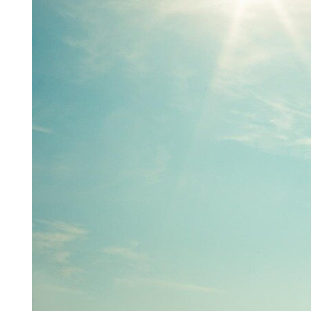
fibromialgia e
per il dolore
cronico
Nascita e
applicazione
della
Mindfulness
Mindfulness e
Neuroplasticità
Risposte alle
domande
frequenti