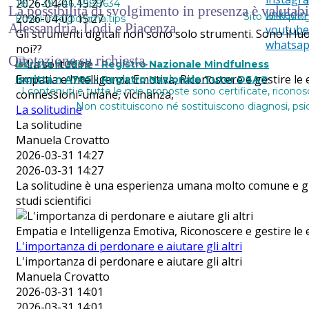
T
2026-04-01 15:27
Tel. + 39 346 4988634
La possibilità di svolgimento in presenza è valutab
linkedin
Sito web pro
2026-04-01 15:27
Email: info@croma.tips
Alessandria, Lodi e Piacenza.
youtube
Gli strumenti digitali non sono solo strumenti. Sono il l
whatsa
noi??
Quotazione su richiesta.
Iscritta n 3999 - Registro Nazionale Mindfulness
Empatia e Intelligenza Emotiva, Riconoscere e gestire le e
Iscritta n A785 - Registro Nazionale Tutor DSA®
I contenuti e tutte le mie proposte sono certificate, riconos
connessioni-umane, vicinanza,
Non costituiscono né sostituiscono diagnosi, psico
La solitudine
La solitudine
Manuela Crovatto
2026-03-31 14:27
2026-03-31 14:27
La solitudine è una esperienza umana molto comune e gli ef
studi scientifici
Empatia e Intelligenza Emotiva, Riconoscere e gestire le em
L'importanza di perdonare e aiutare gli altri
L'importanza di perdonare e aiutare gli altri
Manuela Crovatto
2026-03-31 14:01
2026-03-31 14:01