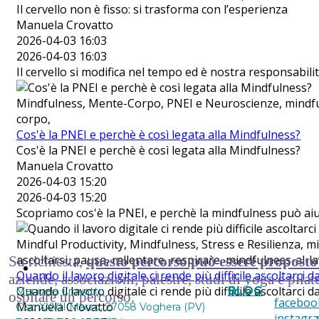
Il cervello non è fisso: si trasforma con l’esperienza
Manuela Crovatto
2026-04-03 16:03
2026-04-03 16:03
Il cervello si modifica nel tempo ed è nostra responsabil
Mindfulness, Mente-Corpo, PNEI e Neuroscienze, mindfu
corpo,
Cos'è la PNEI e perchè è così legata alla Mindfulness?
Cos'è la PNEI e perchè è così legata alla Mindfulness?
Manuela Crovatto
2026-04-03 15:20
2026-04-03 15:20
Scopriamo cos'è la PNEI, e perchè la mindfulness può ai
Mindful Productivity, Mindfulness, Stress e Resilienza, mi
ascoltarsi, pausa, rallentare, respirare, mindfulness-al-
Su richiesta,
questo percorso può essere proposto
Contattami
Quando il lavoro digitale ci rende più difficile ascoltarci 
aziende, associazioni, palestre, studi di yoga e pilate
Quando il lavoro digitale ci rende più difficile ascoltarci 
BLOG
Manuela Crovatto
ospitare un percorso.
faceboo
Manuela Crovatto
C.so XXVII Marzo, 27058 Voghera (PV)
instagr